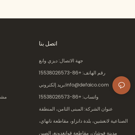
السباحة في النوادي الخاصة | ديفايكو
اتصل بنا
جهة الاتصال: ديزي وانغ
رقم الهاتف: +86-
15538026573
info@defaico.com
بريد إلكتروني:
واتساب: +86-
15538026573
مشار
عنوان الشركة: المبنى الثامن، المنطقة
الصناعية لانغشين، بلدة دانزاو، مقاطعة نانهاي،
مدينة فوشان، مقاطعة قوانغدونغ، الصين