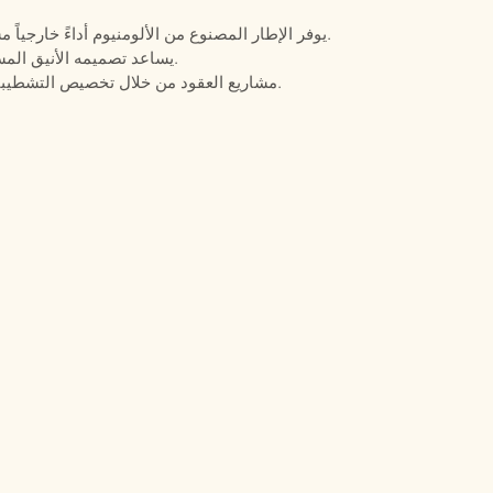
يوفر الإطار المصنوع من الألومنيوم أداءً خارجياً مستقراً مع راحة فائقة بفضل خاصية التجفيف السريع.
يساعد تصميمه الأنيق المساحات التجارية على خلق بيئة ترفيهية نظيفة وراقية.
تدعم شركة Defaico مشاريع العقود من خلال تخصيص التشطيبات والوسائد والتوريد بالجملة.