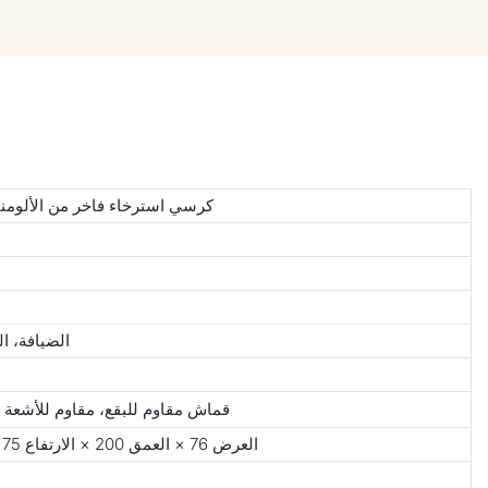
كرسي استرخاء فاخر من الألومني
الضيافة، ال
قماش مقاوم للبقع، مقاوم للأشعة 
العرض 76 × العمق 200 × الارتفاع 75 (سم) / العرض 30 × العمق 78.7 × الارتفاع 29.5 (بوصة)