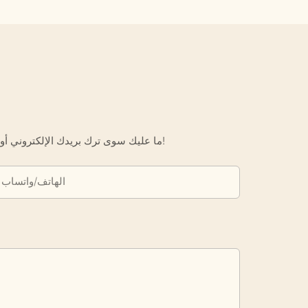
ما عليك سوى ترك بريدك الإلكتروني أو رقم هاتفك في نموذج الاتصال حتى نتمكن من إرسال عرض أسعار مجاني لك لمجموعة واسعة من التصاميم لدينا!
الهاتف/واتساب