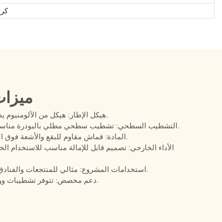
كرت
ميزات
هيكل الإطار: هيكل من الألومنيوم يدعم الاستخدام المستقر للاسترخاء في الهواء الطلق.
التشطيب السطحي: تشطيب سطحي مطلي بالبودرة مناسب لبيئات حمامات السباحة في الفنادق والمنتجعات.
المادة: قماش مقاوم للبقع والأشعة فوق البنفسجية والماء، بالإضافة إلى رغوة سريعة الجفاف.
الأداء الخارجي: تصميم قابل للإمالة مناسب للاستخدام ال
استخدامات المشروع: مثالي للمنتجعات والفنادق الصغيرة وأحواض السباحة ومشاريع صالات التراس.
دعم مخصص: تتوفر تشطيبات ووسائد مخصصة، بالإضافة إلى دعم المشاريع بالجملة.