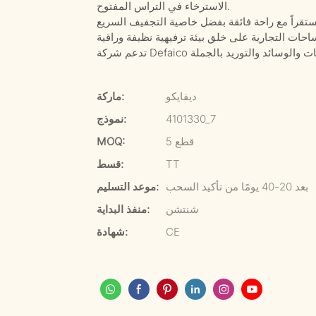
الاسترخاء في التراس المفتوح.
ديفايكو
ماركة:
4101330_7
نموذج:
5 قطع
MOQ:
TT
قسط:
بعد 20-40 يومًا من تأكيد السحب
موعد التسليم:
شنتشن
منفذ البداية:
CE
شهادة: