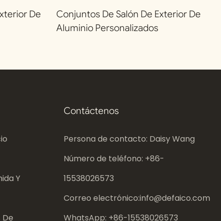
terior De
Conjuntos De Salón De Exterior De
Aluminio Personalizados
Contáctenos
io
Persona de contacto: Daisy Wang
Número de teléfono: +86-
ida Y
15538026573
Correo electrónico:
info@defaico.com
s De
WhatsApp: +86-
15538026573