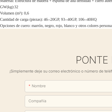
Material: Estructura de madera + espuma de alta densidad + cuero auté
GW(kg):32
Volumen (m³): 0,6
Cantidad de carga (piezas): 46--20GP, 93--40GP, 106--40HQ
Opciones de cuero: marrón, negro, rojo, blanco y otros colores persona
PONTE
¡Simplemente deje su correo electrónico o número de telé
Nombre
Compañía