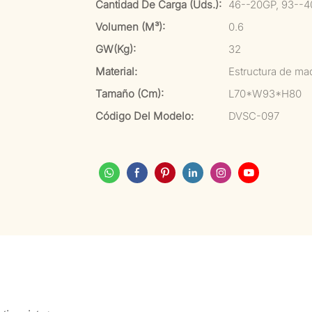
Cantidad De Carga (uds.):
46--20GP, 93--4
Volumen (m³):
0.6
GW(kg):
32
Material:
Estructura de ma
Tamaño (cm):
L70*W93*H80
Código Del Modelo:
DVSC-097