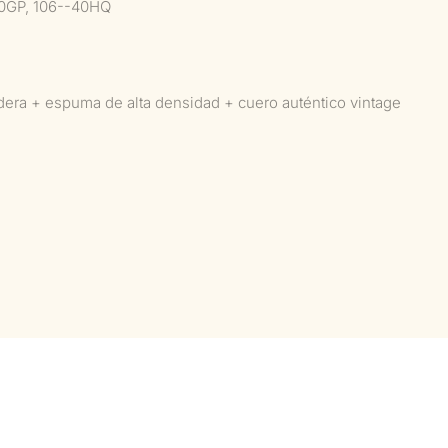
0GP, 106--40HQ
dera + espuma de alta densidad + cuero auténtico vintage