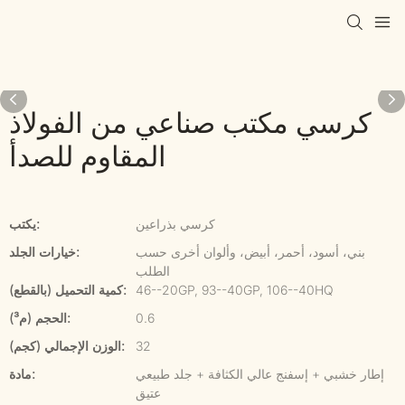
كرسي مكتب صناعي من الفولاذ
المقاوم للصدأ
كرسي بذراعين
يكتب:
بني، أسود، أحمر، أبيض، وألوان أخرى حسب
خيارات الجلد:
الطلب
46--20GP, 93--40GP, 106--40HQ
كمية التحميل (بالقطع):
0.6
الحجم (م³):
32
الوزن الإجمالي (كجم):
إطار خشبي + إسفنج عالي الكثافة + جلد طبيعي
مادة:
عتيق