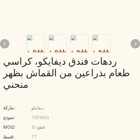
ردهات فندق ديفايكو، كراسي
طعام بذراعين من القماش بظهر
منحني
ديفايكو
ماركة:
7301643
نموذج:
10 قطع
MOQ:
TT
قسط: