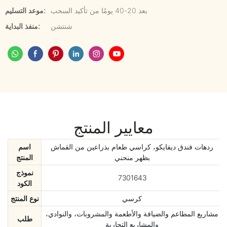
بعد 20-40 يومًا من تأكيد السحب
موعد التسليم:
شنتشن
منفذ البداية:
معايير المنتج
ردهات فندق ديفايكو، كراسي طعام بذراعين من القماش
اسم
بظهر منحني
المنتج
نموذج
7301643
الكود
كرسي
نوع المنتج
مشاريع المطاعم والضيافة والأطعمة والمشروبات، والنوادي،
طلب
والمشاريع التجارية