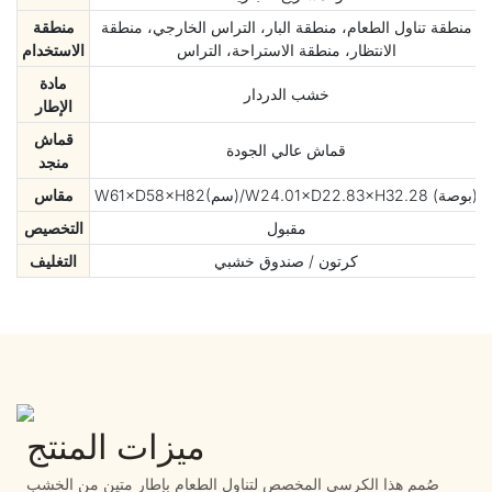
منطقة تناول الطعام، منطقة البار، التراس الخارجي، منطقة
منطقة
الانتظار، منطقة الاستراحة، التراس
الاستخدام
مادة
خشب الدردار
الإطار
قماش
قماش عالي الجودة
منجد
W61×D58×H82(سم)/W24.01×D22.83×H32.28 (بوصة)
مقاس
مقبول
التخصيص
كرتون / صندوق خشبي
التغليف
ميزات المنتج
صُمم هذا الكرسي المخصص لتناول الطعام بإطار متين من الخشب