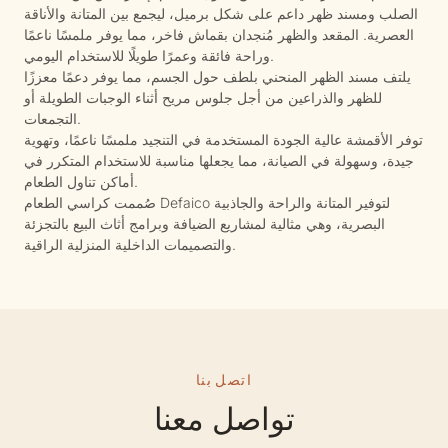
الصلب ومسند ظهر داعم على شكل برميل، ليجمع بين المتانة والأناقة
العصرية. المقعد والظهر مُنجدان بقماش فاخر، مما يوفر ملمسًا ناعمًا
وراحة فائقة وعمرًا طويلًا للاستخدام اليومي.
يلتف مسند الظهر المنحني بلطف حول الجسم، مما يوفر دعمًا معززًا
للظهر والذراعين من أجل جلوس مريح أثناء الوجبات الطويلة أو
التجمعات.
توفر الأقمشة عالية الجودة المستخدمة في التنجيد ملمسًا ناعمًا، وتهوية
جيدة، وسهولة في الصيانة، مما يجعلها مناسبة للاستخدام المتكرر في
أماكن تناول الطعام.
صُممت كراسي الطعام Defaico لتوفير المتانة والراحة والجاذبية
البصرية، وهي مثالية لمشاريع الضيافة وبرامج أثاث البيع بالتجزئة
والتصميمات الداخلية المنزلية الراقية.
اتصل بنا
تواصل معنا