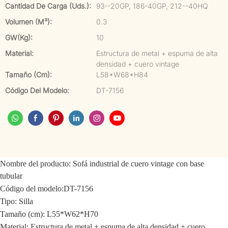
Cantidad De Carga (uds.):
93--20GP, 186-40GP, 212--40HQ
Volumen (m³):
0.3
GW(kg):
10
Material:
Estructura de metal + espuma de alta
densidad + cuero vintage
Tamaño (cm):
L58*W68*H84
Código Del Modelo:
DT-7156
Nombre del producto:
Sofá industrial de cuero vintage con base
tubular
Código del modelo:
DT-7156
Tipo: Silla
Tamaño (cm): L55*W62*H70
Material: Estructura de metal + espuma de alta densidad + cuero