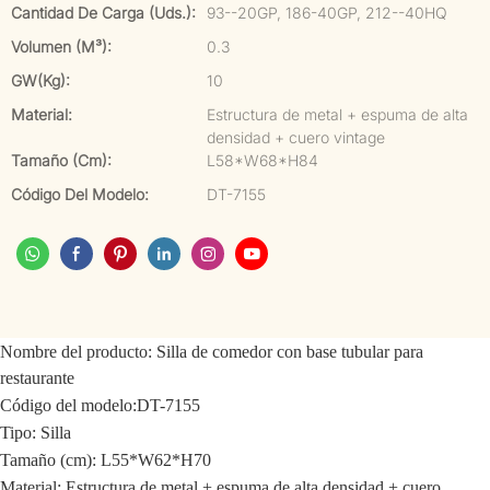
Cantidad De Carga (uds.):
93--20GP, 186-40GP, 212--40HQ
Volumen (m³):
0.3
GW(kg):
10
Material:
Estructura de metal + espuma de alta
densidad + cuero vintage
Tamaño (cm):
L58*W68*H84
Código Del Modelo:
DT-7155
Nombre del producto:
Silla de comedor con base tubular para
restaurante
Código del modelo:
DT-7155
Tipo: Silla
Tamaño (cm): L55*W62*H70
Material: Estructura de metal + espuma de alta densidad + cuero