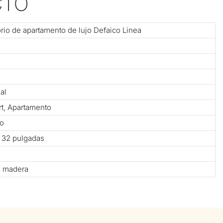
CTO
io de apartamento de lujo Defaico Linea
al
ort, Apartamento
no
× 32 pulgadas
e madera