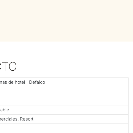
CTO
as de hotel | Defaico
table
erciales, Resort