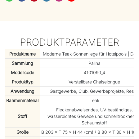
PRODUKTPARAMETER
Produktname
Moderne Teak-Sonnenliege für Hotelpools | Def
Sammlung
Palina
Modellcode
4101090_4
Produkttyp
Verstellbare Chaiselongue
Anwendung
Gastgewerbe, Club, Gewerbeprojekte, Resort
Rahmenmaterial
Teak
Fleckenabweisendes, UV-beständiges,
Stoff
wasserdichtes Gewebe und schnelltrocknend
Schaumstoff
Größe
B 203 × T 75 × H 44 (cm) / B 80 × T 30 × H 18 (