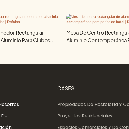
medor Rectangular
Mesa De Centro Rectangul
Aluminio Para Clubes
Aluminio Contemporánea P
efaico
De Hotel | Defaico
CASES
Nosotros
Propiedades De Hostelería Y Oc
 De
Proyectos Residenciales
ación
Espacios Comerciales Y De Com