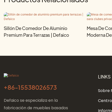
Sillón De Comedor De Aluminio
Mesa De Co
Premium Para Terrazas | Defaico
Moderna De 
Privados | D
LINKS
+86-
15538026573
Sobre 
Defaico se especializa en la
Centro
fabricación de muebles basados ​​
Inform