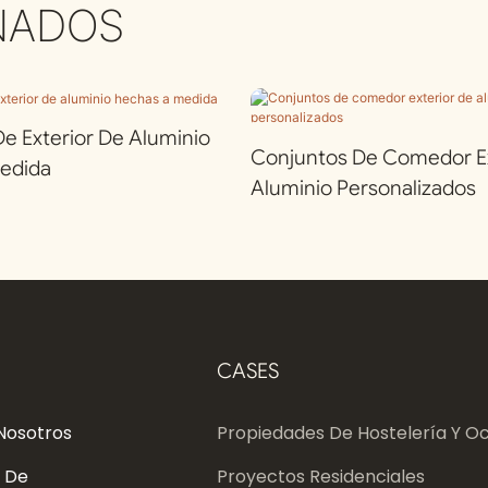
NADOS
 Exterior De Aluminio
Conjuntos De Comedor Ex
edida
Aluminio Personalizados
CASES
Nosotros
Propiedades De Hostelería Y Oc
 De
Proyectos Residenciales