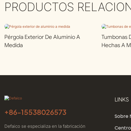
PRODUCTOS RELACIO
Pérgola Exterior De Aluminio A
Tumbonas De
Medida
Hechas A M
LINKS
+86-
15538026573
Sobre 
Defaico se especializa en la fabricación
Centro