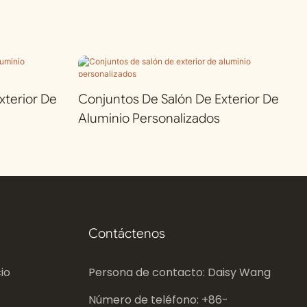
terior De
Conjuntos De Salón De Exterior De
Aluminio Personalizados
Contáctenos
io
Persona de contacto: Daisy Wang
Número de teléfono: +86-