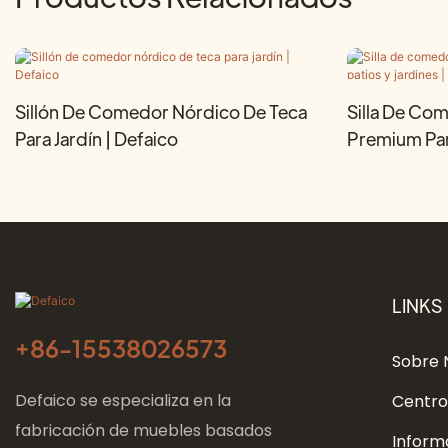
Sillón De Comedor Nórdico De Teca
Silla De Com
Para Jardín | Defaico
Premium Para
Defaico
LINKS
+86-
15538026573
Sobre 
Defaico se especializa en la
Centro
fabricación de muebles basados ​​
Inform