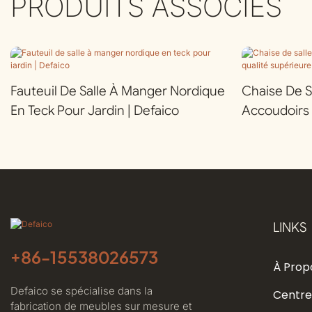
PRODUITS ASSOCIÉS
Fauteuil De Salle À Manger Nordique
Chaise De S
En Teck Pour Jardin | Defaico
Accoudoirs 
Supérieure P
Defaico
LINKS
+86-
15538026573
À Prop
Defaico se spécialise dans la
Centre
fabrication de meubles sur mesure et