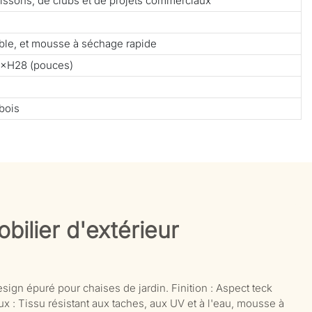
 boissons, de clubs et de projets commerciaux
able, et mousse à séchage rapide
×H28 (pouces)
bois
bilier d'extérieur
esign épuré pour chaises de jardin. Finition : Aspect teck
iaux : Tissu résistant aux taches, aux UV et à l'eau, mousse à