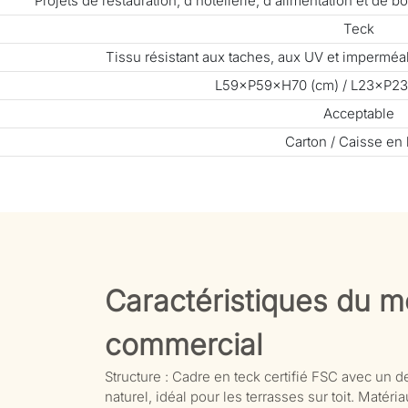
Projets de restauration, d'hôtellerie, d'alimentation et de
Teck
Tissu résistant aux taches, aux UV et impermé
L59×P59×H70 (cm) / L23×P23
Acceptable
Carton / Caisse en 
Caractéristiques du mo
commercial
Structure : Cadre en teck certifié FSC avec un d
naturel, idéal pour les terrasses sur toit. Matér