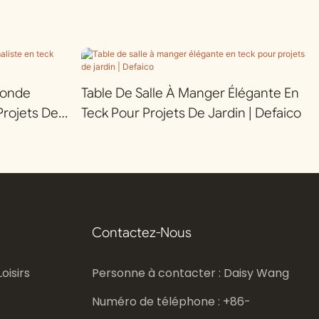
Ronde
Table De Salle À Manger Élégante En
Projets De
Teck Pour Projets De Jardin | Defaico
Contactez-Nous
oisirs
Personne à contacter : Daisy Wang
Numéro de téléphone : +86-