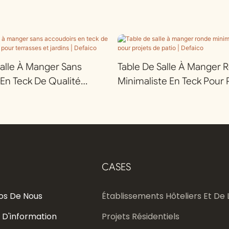
alle À Manger Sans
Table De Salle À Manger 
En Teck De Qualité
Minimaliste En Teck Pour 
our Terrasses Et Jardins |
Patio | Defaico
CASES
os De Nous
Établissements Hôteliers Et De L
 D'information
Projets Résidentiels