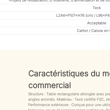
Projets de restauration, d'hôtellerie, d'alimentation et de
Teck
L244×P107×H76 (cm) / L96×P4
Acceptable
Carton / Caisse en 
Caractéristiques du mo
commercial
Structure : Table rectangulaire allongée avec pie
angles arrondis. Matériau : Teck certifié FSC, st
Performance extérieure : Conçue pour une utilisat