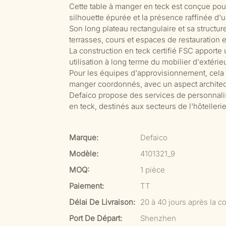
Cette table à manger en teck est conçue pour
silhouette épurée et la présence raffinée d'u
Son long plateau rectangulaire et sa structur
terrasses, cours et espaces de restauration en
La construction en teck certifié FSC apporte
utilisation à long terme du mobilier d'extérieu
Pour les équipes d'approvisionnement, cela
manger coordonnés, avec un aspect architectu
Defaico propose des services de personnalis
en teck, destinés aux secteurs de l'hôtellerie
Marque:
Defaico
Modèle:
4101321_9
MOQ:
1 pièce
Paiement:
TT
Délai De Livraison:
20 à 40 jours après la co
Port De Départ:
Shenzhen