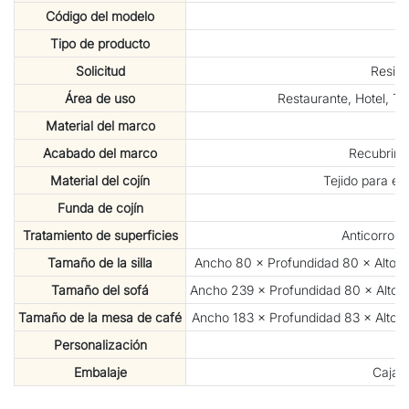
Código del modelo
Tipo de producto
Solicitud
Reside
Área de uso
Restaurante, Hotel, Te
Material del marco
A
Acabado del marco
Recubrimie
Material del cojín
Tejido para ex
Funda de cojín
De
Tratamiento de superficies
Anticorrosi
Tamaño de la silla
Ancho 80 × Profundidad 80 × Alto 6
Tamaño del sofá
Ancho 239 × Profundidad 80 × Alto 6
Tamaño de la mesa de café
Ancho 183 × Profundidad 83 × Alto 3
Personalización
Embalaje
Caja 