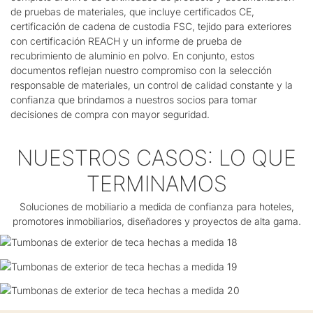
de pruebas de materiales, que incluye certificados CE,
certificación de cadena de custodia FSC, tejido para exteriores
con certificación REACH y un informe de prueba de
recubrimiento de aluminio en polvo. En conjunto, estos
documentos reflejan nuestro compromiso con la selección
responsable de materiales, un control de calidad constante y la
confianza que brindamos a nuestros socios para tomar
decisiones de compra con mayor seguridad.
NUESTROS CASOS: LO QUE
TERMINAMOS
COOPERATION
Soluciones de mobiliario a medida de confianza para hoteles,
ACHIEVEMENTS
COOPERATION
promotores inmobiliarios, diseñadores y proyectos de alta gama.
COSAS QUE HEMOS LOGRADO
ACHIEVEMENTS
COOPERATION
COSAS QUE HEMOS LOGRADO
ACHIEVEMENTS
COSAS QUE HEMOS LOGRADO