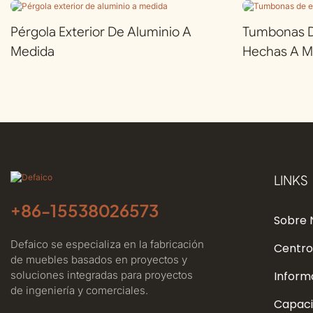
Pérgola Exterior De Aluminio A
Tumbonas De
Medida
Hechas A M
LINKS
+86-
15538026573
Sobre 
Defaico se especializa en la fabricación
Centro
de muebles basados ​​en proyectos y
soluciones integradas para proyectos
Inform
de ingeniería y comerciales.
Capaci