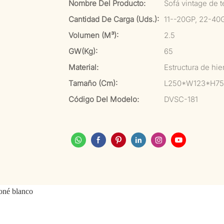
Nombre Del Producto:
Sofá vintage de t
Cantidad De Carga (uds.):
11--20GP, 22-40
Volumen (m³):
2.5
GW(kg):
65
Material:
Estructura de hi
Tamaño (cm):
L250*W123*H75
Código Del Modelo:
DVSC-181
toné blanco