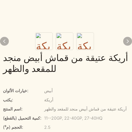
أريكة عتيقة من قماش أبيض منجد
للمقعد والظهر
أبيض
خيارات الألوان:
أريكة
يكتب:
أريكة عتيقة من قماش أبيض منجد للمقعد والظهر
اسم المنتج:
11--20GP, 22-40GP, 27-40HQ
كمية التحميل (بالقطع):
2.5
الحجم (م³):