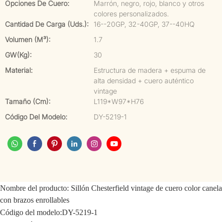
Opciones De Cuero:
Marrón, negro, rojo, blanco y otros
colores personalizados.
Cantidad De Carga (uds.):
16--20GP, 32-40GP, 37--40HQ
Volumen (m³):
1.7
GW(kg):
30
Material:
Estructura de madera + espuma de
alta densidad + cuero auténtico
vintage
Tamaño (cm):
L119*W97*H76
Código Del Modelo:
DY-5219-1
Nombre del producto:
Sillón Chesterfield vintage de cuero color canela
con brazos enrollables
Código del modelo:
DY-5219-1