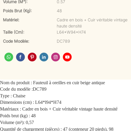
Volume (m³):
0.57
Poids Brut (kg):
48
Matériel:
Cadre en bois + Cuir véritable vintage
haute densité
Taille (cm):
L64*W94*H74
Code Modèle:
DC789
Nom du produit : Fauteuil à oreilles en cuir beige antique
Code du modèle :
DC789
Type : Chaise
Dimensions (cm) : L64*l94*H74
Matériaux : Cadre en bois + Cuir véritable vintage haute densité
Poids brut (kg) : 48
Volume (m³): 0,57
Quantité de chargement (pièces) : 47 (conteneur 20 pieds), 98