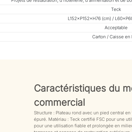
Projets de restauration, d'hôtellerie, d'alimentation et de
Teck
L152×P152×H76 (cm) / L60×P6
Acceptable
Carton / Caisse en 
Caractéristiques du mo
commercial
Structure : Plateau rond avec un pied central en t
épuré. Matériau : Teck certifié FSC pour une uti
pour une utilisation fiable et prolongée en milieu