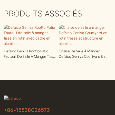
PRODUITS ASSOCIÉS
Defaico Geniva Roofto Patio
Chaise De Salle À Manger
Fauteuil De Salle À Manger Tissé
Defaico Geniva Courtyard En
En Rotin Avec Cadre En
Rotin Tressé Et Structure En
Aluminium
Aluminium
+86-
15538026573