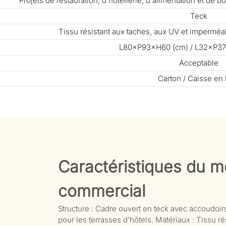
Projets de restauration, d'hôtellerie, d'alimentation et de
Teck
Tissu résistant aux taches, aux UV et impermé
L80×P93×H60 (cm) / L32×P37
Acceptable
Carton / Caisse en 
Caractéristiques du mo
commercial
Structure : Cadre ouvert en teck avec accoudoirs a
pour les terrasses d'hôtels. Matériaux : Tissu r