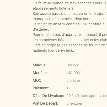
Ce fauteuil lounge en teck est conçu pour le
établissements hôteliers.
Son assise basse, sa structure en teck ajou
monoplace décontracté, idéal pour les espace
La structure en teck certifiée FSC confère au b
d'extérieur.
Pour les équipes d'approvisionnement, il per
les complexes hôteliers, les villas et les clu
Defaico propose des services de fourniture s
fauteuils lounge en teck.
Marque:
Defaico
Modèle:
4101090_1
MOQ:
5 pièces
Paiement:
TT
Délai De Livraison:
20 à 40 jours après la co
Port De Départ:
Shenzhen