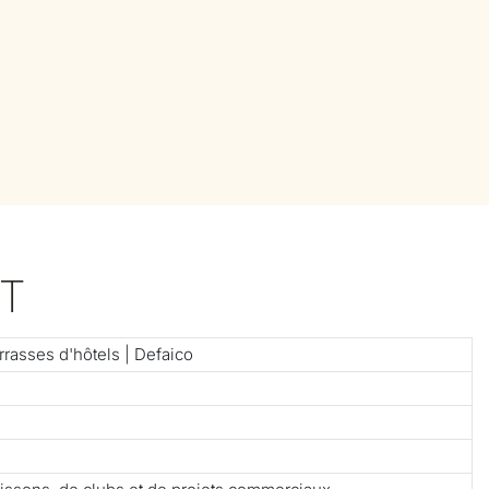
T
rrasses d'hôtels | Defaico
e