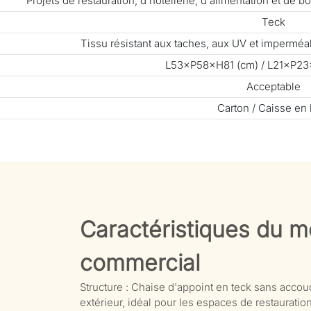
Projets de restauration, d'hôtellerie, d'alimentation et de
Teck
Tissu résistant aux taches, aux UV et impermé
L53×P58×H81 (cm) / L21×P23
Acceptable
Carton / Caisse en 
Caractéristiques du mo
commercial
Structure : Chaise d'appoint en teck sans accoudo
extérieur, idéal pour les espaces de restauration