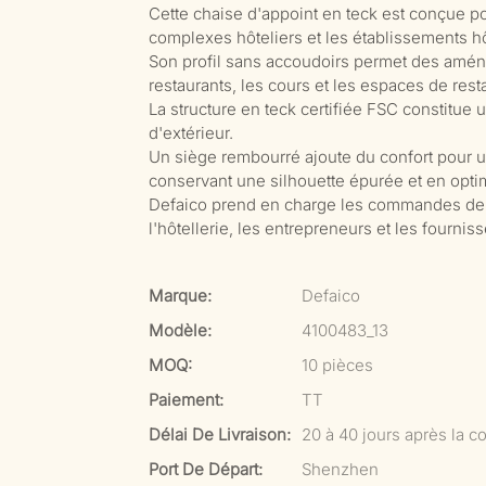
Cette chaise d'appoint en teck est conçue p
complexes hôteliers et les établissements hô
Son profil sans accoudoirs permet des amén
restaurants, les cours et les espaces de resta
La structure en teck certifiée FSC constitue
d'extérieur.
Un siège rembourré ajoute du confort pour un
conservant une silhouette épurée et en optim
Defaico prend en charge les commandes de p
l'hôtellerie, les entrepreneurs et les fournis
Marque:
Defaico
Modèle:
4100483_13
MOQ:
10 pièces
Paiement:
TT
Délai De Livraison:
20 à 40 jours après la co
Port De Départ:
Shenzhen