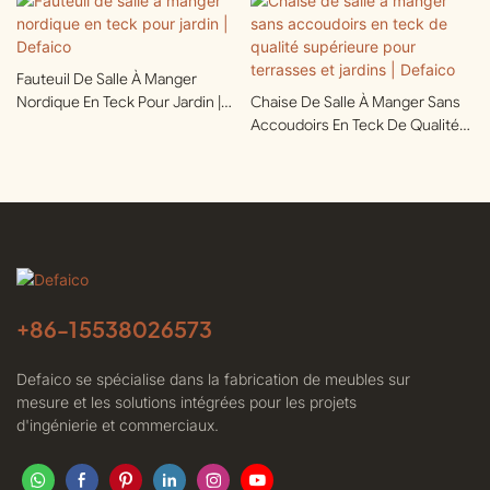
Fauteuil De Salle À Manger
Nordique En Teck Pour Jardin |
Chaise De Salle À Manger Sans
Defaico
Accoudoirs En Teck De Qualité
Supérieure Pour Terrasses Et
Jardins | Defaico
+86-
15538026573
Defaico se spécialise dans la fabrication de meubles sur
mesure et les solutions intégrées pour les projets
d'ingénierie et commerciaux.