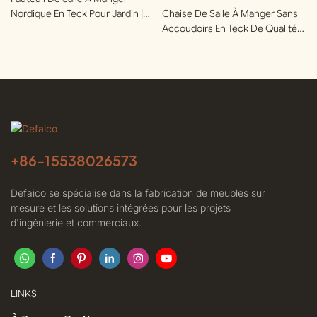
Nordique En Teck Pour Jardin |
Chaise De Salle À Manger Sans
Defaico
Accoudoirs En Teck De Qualité
Supérieure Pour Terrasses Et
Jardins | Defaico
+86-
15538026573
Defaico se spécialise dans la fabrication de meubles sur
mesure et les solutions intégrées pour les projets
d'ingénierie et commerciaux.
LINKS