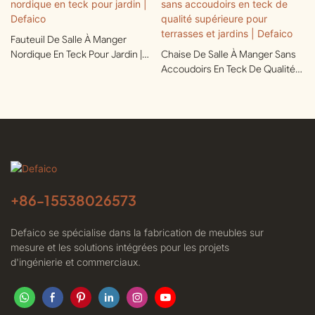
Fauteuil De Salle À Manger
Nordique En Teck Pour Jardin |
Chaise De Salle À Manger Sans
Defaico
Accoudoirs En Teck De Qualité
Supérieure Pour Terrasses Et
Jardins | Defaico
+86-
15538026573
Defaico se spécialise dans la fabrication de meubles sur
mesure et les solutions intégrées pour les projets
d'ingénierie et commerciaux.