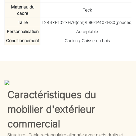
Matériau du
Teck
cadre
Taille
L244×P102×H76(cm)/L96×P40×H30(pouces)
Personnalisation
Acceptable
Conditionnement
Carton / Caisse en bois
Caractéristiques du
mobilier d'extérieur
commercial
Structure : Table rectangulaire allongée avec pieds droits et