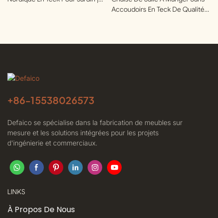
Defaico
Accoudoirs En Teck De Qualité
Supérieure Pour Terrasses Et
Jardins | Defaico
+86-
15538026573
Defaico se spécialise dans la fabrication de meubles sur
mesure et les solutions intégrées pour les projets
d'ingénierie et commerciaux.
LINKS
À Propos De Nous