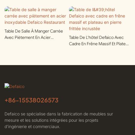
Table De Salle À Manger Carrée
Avec Piètement En Acier
Table De L'hôtel Defaico Avec
Inoxydable Defaico Restaurant
Cadre En Frêne Massif Et Plateau
En Pierre Frittée Incrustée
+86-
15538026573
Defaico se spécialise dans la fabrication de meubles sur
mesure et les solutions intégrées pour les projets
d'ingénierie et commerciaux.