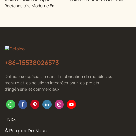
Rectangulaire Moderne En
Clubs Privés | Defaico
Aluminium Pour Clubs Privés |
Defaico
+86-
15538026573
Defaico se spécialise dans la fabrication de meubles sur
mesure et les solutions intégrées pour les projets
d'ingénierie et commerciaux.
LINKS
À Propos De Nous