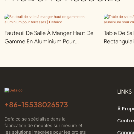
Fauteuil De Salle À Manger Haut De
Table De Sa
Gamme En Aluminium Pour
Rectangula
Terrasses | Defaico
Aluminium P
Defaico
LINKS
+86-
15538026573
À Prop
Defaico se spécialise dans la
Centre
fabrication de meubles sur mesure et
les solutions intégrées pour les projets
Capaci