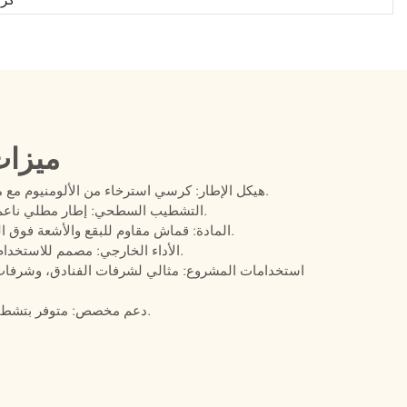
ميزات
هيكل الإطار: كرسي استرخاء من الألومنيوم مع مساند للذراعين، مثالي لجلسات الاسترخاء الخارجية.
التشطيب السطحي: إطار مطلي ناعم، مناسب لشرفات الفنادق وأماكن الضيافة الفاخرة.
المادة: قماش مقاوم للبقع والأشعة فوق البنفسجية والماء، بالإضافة إلى رغوة سريعة الجفاف.
الأداء الخارجي: مصمم للاستخدام التجاري ككرسي استرخاء من الألومنيوم في الفناء.
استخدامات المشروع: مثالي لشرفات الفنادق، وشرفات ا
دعم مخصص: متوفر بتشطيبات وأقمشة حسب الطلب، ودعم للمشاريع الكبيرة.