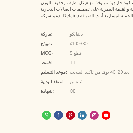
ديفايكو
ماركة:
4100680_1
نموذج:
5 قطع
MOQ:
TT
قسط:
بعد 20-40 يومًا من تأكيد السحب
موعد التسليم:
شنتشن
منفذ البداية:
CE
شهادة: