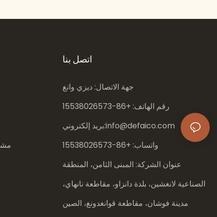
اتصل بنا
جهة الاتصال: ديزي وانغ
رقم الهاتف: +86-
15538026573
info@defaico.com
بريد إلكتروني:
واتساب: +86-
15538026573
مشار
عنوان الشركة: المبنى الثامن، المنطقة
الصناعية لانغشين، بلدة دانزاو، مقاطعة نانهاي،
مدينة فوشان، مقاطعة قوانغدونغ، الصين