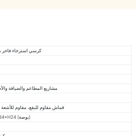
كرسي استرخاء فاخر من 
مشاريع المطاعم والضيافة والأط
قماش مقاوم للبقع، مقاوم للأشعة 
W83×D86×H62(سم)/W33×D34×H24 (بوصة)
كرت