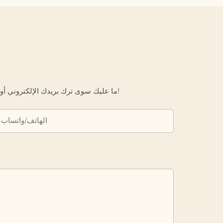
ما عليك سوى ترك بريدك الإلكتروني أو رقم هاتفك في نموذج الاتصال حتى نتمكن من إرسال عرض أسعار مجاني لك لمجموعة واسعة من التصاميم لدينا!
الهاتف/واتساب