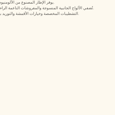
يوفر الإطار المصنوع من الألومنيوم قوة خارجية موثوقة مع هيكل نظيف وخفيف الوزن.
تُضفي الألواح الجانبية المنسوجة والمفروشات الناعمة الراحة والقيمة البصرية على تصميمات الصالات التجارية.
تدعم شركة Defaico التشطيبات المخصصة وخيارات الأقمشة والتوريد بالجملة لمشاريع أثاث الضيافة.