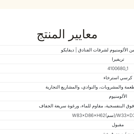
معايير المنتج
الألومنيوم لشرفات الفنادق | ديفايكو
تريفيرا
4100680_1
كرسي استرخاء
عمة والمشروبات، والنوادي، والمشاريع التجارية
الألومنيوم
فوق البنفسجية، مقاوم للماء، ورغوة سريعة الجفاف
مقبول
ون / صندوق خشبي