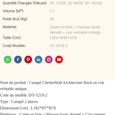
Quantité Chargée (pièces):
16--20GP, 32-40GP, 37--40HQ
Volume (m³):
1.7
Poids Brut (kg):
30
Matériel:
Cadre en bois + mousse haute
densité + cuir véritable vintage
Taille (cm):
L182*W97*H76
Code Modèle:
DY-5219-2
Nom du produit :
Canapé Chesterfield Architecture Back en cuir
véritable antique
Code du modèle :
DY-5219-2
Type : Canapé 2 places
Dimensions (cm) : L182*l97*H76
Matériaux : Cadre en bois + Mousse haute densité + Cuir vintage