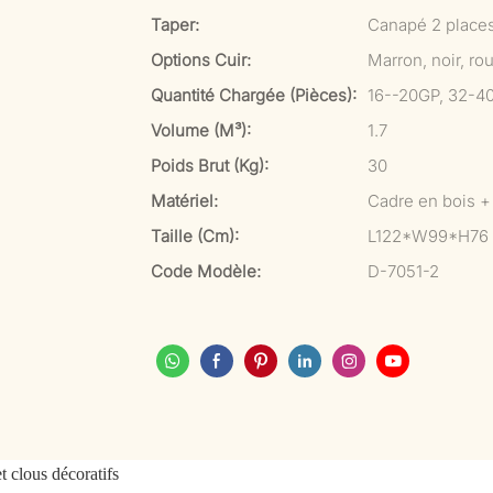
Taper:
Canapé 2 place
Options Cuir:
Marron, noir, ro
Quantité Chargée (pièces):
16--20GP, 32-4
Volume (m³):
1.7
Poids Brut (kg):
30
Matériel:
Cadre en bois + 
Taille (cm):
L122*W99*H76
Code Modèle:
D-7051-2
t clous décoratifs