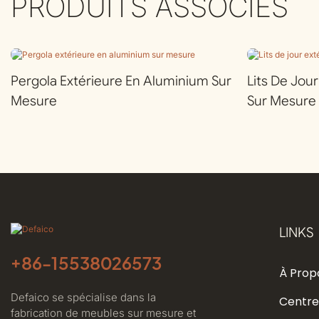
PRODUITS ASSOCIÉS
Pergola Extérieure En Aluminium Sur
Lits De Jou
Mesure
Sur Mesure
LINKS
+86-
15538026573
À Prop
Defaico se spécialise dans la
Centre
fabrication de meubles sur mesure et