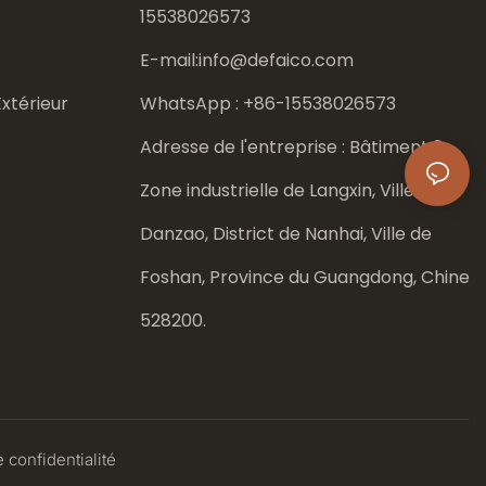
15538026573
E-mail:
info@defaico.com
xtérieur
WhatsApp : +86-
15538026573
Adresse de l'entreprise : Bâtiment 8,
Zone industrielle de Langxin, Ville de
Danzao, District de Nanhai, Ville de
Foshan, Province du Guangdong, Chine
528200.
 confidentialité