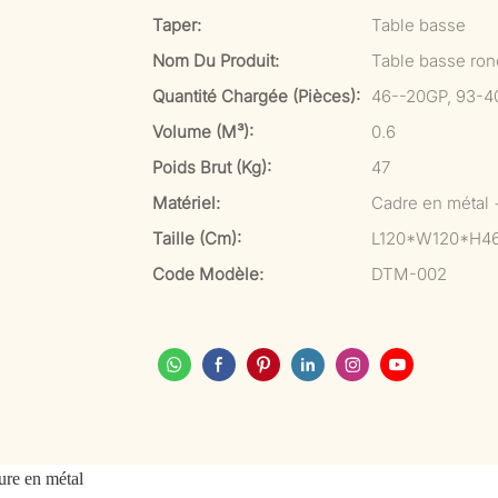
Taper:
Table basse
Nom Du Produit:
Table basse rond
Quantité Chargée (pièces):
46--20GP, 93-4
Volume (m³):
0.6
Poids Brut (kg):
47
Matériel:
Cadre en métal 
Taille (cm):
L120*W120*H4
Code Modèle:
DTM-002
ture en métal