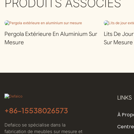
PRODUITS ASSOCIÉS
Pergola Extérieure En Aluminium Sur
Lits De Jou
Mesure
Sur Mesure
LINKS
+86-
15538026573
À Prop
Defaico se spécialise dans la
Centre
fabrication de meubles sur mesure et