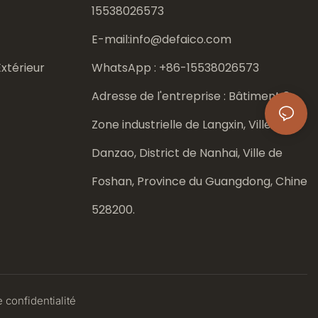
15538026573
E-mail:
info@defaico.com
xtérieur
WhatsApp : +86-
15538026573
Adresse de l'entreprise : Bâtiment 8,
Zone industrielle de Langxin, Ville de
Danzao, District de Nanhai, Ville de
Foshan, Province du Guangdong, Chine
528200.
 confidentialité