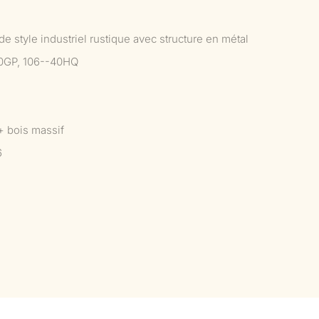
e style industriel rustique avec structure en métal
0GP, 106--40HQ
+ bois massif
6