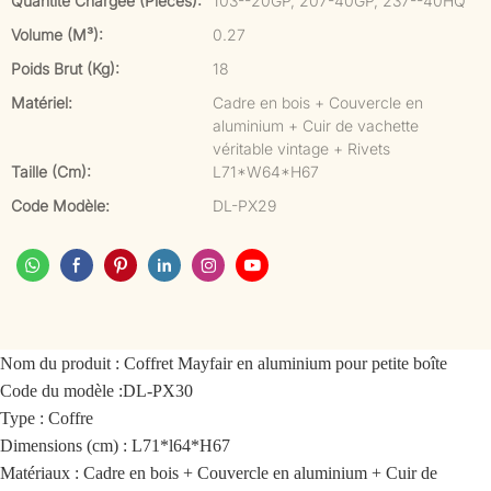
Quantité Chargée (pièces):
103--20GP, 207-40GP, 237--40HQ
Volume (m³):
0.27
Poids Brut (kg):
18
Matériel:
Cadre en bois + Couvercle en
aluminium + Cuir de vachette
véritable vintage + Rivets
Taille (cm):
L71*W64*H67
Code Modèle:
DL-PX29
Nom du produit :
Coffret Mayfair en aluminium pour petite boîte
Code du modèle :
DL-PX30
Type : Coffre
Dimensions (cm) : L71*l64*H67
Matériaux : Cadre en bois + Couvercle en aluminium + Cuir de