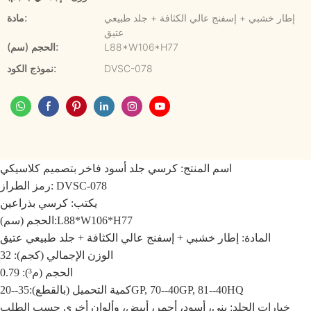
إطار خشبي + إسفنج عالي الكثافة + جلد طبيعي
مادة:
عتيق
L88*W106*H77
الحجم (سم):
DVSC-078
نموذج الكود:
اسم المنتج:
كرسي جلد أسود فاخر بتصميم كلاسيكي
رمز الطراز: DVSC-078
يكتب:
كرسي بذراعين
L88*W106*H77
الحجم (سم):
المادة: إطار خشبي + إسفنج عالي الكثافة + جلد طبيعي عتيق
الوزن الإجمالي (كجم): 32
الحجم (م³): 0.79
35--20GP, 70--40GP, 81--40HQ
كمية التحميل (بالقطع):
خيارات الجلد: بني، أسود، أحمر، أبيض، وألوان أخرى حسب الطلب