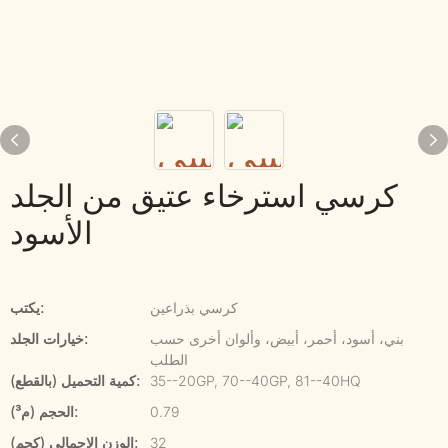
كرسي استرخاء عتيق من الجلد
الأسود
كرسي بذراعين
يكتب:
بني، أسود، أحمر، أبيض، وألوان أخرى حسب
خيارات الجلد:
الطلب
35--20GP, 70--40GP, 81--40HQ
كمية التحميل (بالقطع):
0.79
الحجم (م³):
32
الوزن الإجمالي (كجم):