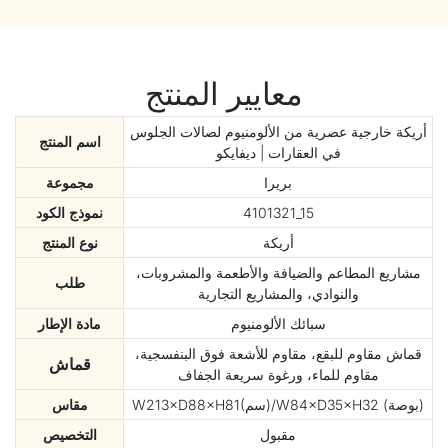
معايير المنتج
أريكة خارجية عصرية من الألومنيوم لصالات الجلوس
اسم المنتج
في العقارات | ديفايكو
بريرا
مجموعة
4101321_15
نموذج الكود
أريكة
نوع المنتج
مشاريع المطاعم والضيافة والأطعمة والمشروبات،
طلب
والنوادي، والمشاريع التجارية
سبائك الألومنيوم
مادة الإطار
قماش مقاوم للبقع، مقاوم للأشعة فوق البنفسجية،
قماش
مقاوم للماء، ورغوة سريعة الجفاف
W213×D88×H81(سم)/W84×D35×H32 (بوصة)
مقاس
مقبول
التخصيص