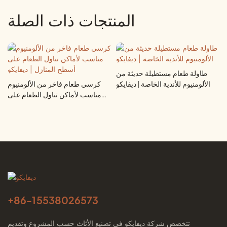
المنتجات ذات الصلة
طاولة طعام مستطيلة حديثة من
الألومنيوم للأندية الخاصة | ديفايكو
كرسي طعام فاخر من الألومنيوم
مناسب لأماكن تناول الطعام على
أسطح المنازل | ديفايكو
+86-
15538026573
تتخصص شركة ديفايكو في تصنيع الأثاث حسب المشروع وتقديم