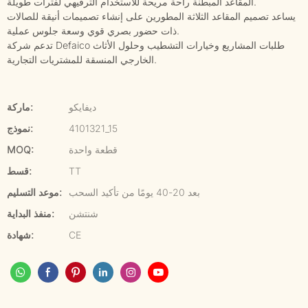
المقاعد المبطنة راحة مريحة للاستخدام الترفيهي لفترات طويلة.
يساعد تصميم المقاعد الثلاثة المطورين على إنشاء تصميمات أنيقة للصالات
ذات حضور بصري قوي وسعة جلوس عملية.
تدعم شركة Defaico طلبات المشاريع وخيارات التشطيب وحلول الأثاث
الخارجي المنسقة للمشتريات التجارية.
ديفايكو
ماركة:
4101321_15
نموذج:
قطعة واحدة
MOQ:
TT
قسط:
بعد 20-40 يومًا من تأكيد السحب
موعد التسليم:
شنتشن
منفذ البداية:
CE
شهادة: