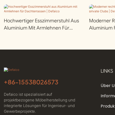
Hochwertiger Esszimmerstuhl Aus
Moderner Re
Aluminium Mit Armlehnen Für
Aluminium F
Dachterrassen | Defaico
LINKS
+86-
15538026573
Über U
Defaico ist spezialisiert auf
Inform
projektbezogene Möbelherstellung und
integrierte Lösungen für Ingenieur- und
Produk
Gewerbeprojekte.