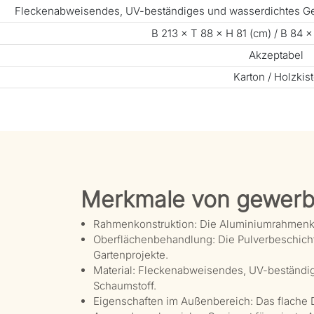
Fleckenabweisendes, UV-beständiges und wasserdichtes G
B 213 × T 88 × H 81 (cm) / B 84 ×
Akzeptabel
Karton / Holzkis
Merkmale von gewerb
Rahmenkonstruktion: Die Aluminiumrahmenkonst
Oberflächenbehandlung: Die Pulverbeschichtu
Gartenprojekte.
Material: Fleckenabweisendes, UV-beständi
Schaumstoff.
Eigenschaften im Außenbereich: Das flache D