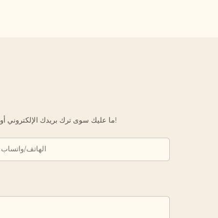
ما عليك سوى ترك بريدك الإلكتروني أو رقم هاتفك في نموذج الاتصال حتى نتمكن من إرسال عرض أسعار مجاني لك لمجموعة واسعة من التصاميم لدينا!
الهاتف/واتساب