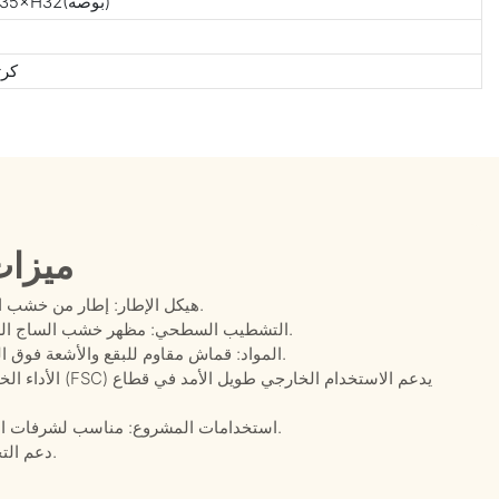
W213×D88×H81(سم)/W84×D35×H32(بوصة)
كرت
ميزات
هيكل الإطار: إطار من خشب الساج بثلاثة مقاعد، بأذرع مستديرة وتصميم منخفض.
التشطيب السطحي: مظهر خشب الساج الطبيعي مع تفاصيل حواف ناعمة وألواح جانبية داخلية.
المواد: قماش مقاوم للبقع والأشعة فوق البنفسجية والماء، بالإضافة إلى رغوة سريعة الجفاف.
الأداء الخارجي:
استخدامات المشروع: مناسب لشرفات البوتيك، وتراسات الفنادق، وأماكن الجلوس الخارجية.
دعم التخصيص: متوفر لتخصيص المشاريع والتوريد التعاقدي.