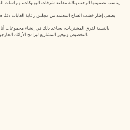
يناسب تصميمها الرحب بثلاثة مقاعد شرفات البوتيكات، وتراسات ال
يضفي إطار خشب الساج المعتمد من مجلس رعاية الغابات دفئًا طبيع
بالنسبة لفرق المشتريات، يساعد ذلك في إنشاء مجموعات أثاث صالات خارجية متناسقة ذات مظهر أنيق وعصري.
تدعم شركة Defaico التخصيص وتوفير المشاريع لبرامج الأرائك الخارجية المصنوعة من خشب الساج.