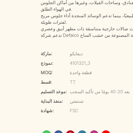
فنادق، وساحات الفيلات، وغيرها من أماكن الجلوس
في الهواء الطلق.
يًا، بينما تدعم الوسائد المنجدة أداء جلوس مريح
لفترات طويلة.
ديفايكو
ماركة:
4101321_3
نموذج:
قطعة واحدة
MOQ:
TT
قسط:
بعد 20-40 يومًا من تأكيد السحب
موعد التسليم:
شنتشن
منفذ البداية:
FSC
شهادة: