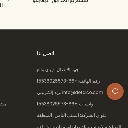
لمشاريع الحدائق | ديفايكو
ال
اتصل بنا
جهة الاتصال: ديزي وانغ
رقم الهاتف: +86-
15538026573
info@defaico.com
بريد إلكتروني:
واتساب: +86-
15538026573
مشار
عنوان الشركة: المبنى الثامن، المنطقة
الصناعية لانغشين، بلدة دانزاو، مقاطعة نانهاي،