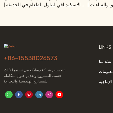
والفناءات |
الاسكندنافي لتناول الطعام في الحديقة |
ديفايكو
ديفايكو
LINKS
+86-
15538026573
نبذة عنا
تتخصص شركة ديفايكو في تصنيع الأثاث
معلومات
حسب المشروع وتقديم حلول متكاملة
للمشاريع الهندسية والتجارية
الإنتاجية