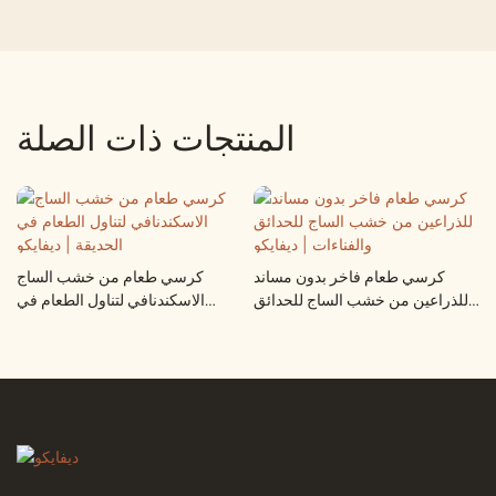
المنتجات ذات الصلة
كرسي طعام فاخر بدون مساند
كرسي طعام من خشب الساج
للذراعين من خشب الساج للحدائق
الاسكندنافي لتناول الطعام في
والفناءات | ديفايكو
الحديقة | ديفايكو