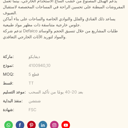
يدعم الهيكل المصنوع من خشب الساج الاستخدام الخارجي، بينما تعمل
المفروشات المبطنة على تحسين الراحة في المساحات المخصصة لاستقبال
الضيوف.
يساعد ذلك الفنادق والفلل والنوادي الخاصة والساحات على بناء أماكن
جلوس خارجية متناسقة ذات مظهر مواد طبيعية.
تدعم شركة Defaico طلبات المشاريع من خلال تنسيق الحجم والوسائد
والمواد لتوريد الأثاث الخارجي التعاقدي.
ديفايكو
ماركة:
4100940_10
نموذج:
5 قطع
MOQ:
TT
قسط:
بعد 20-40 يومًا من تأكيد السحب
موعد التسليم:
شنتشن
منفذ البداية:
FSC
شهادة: