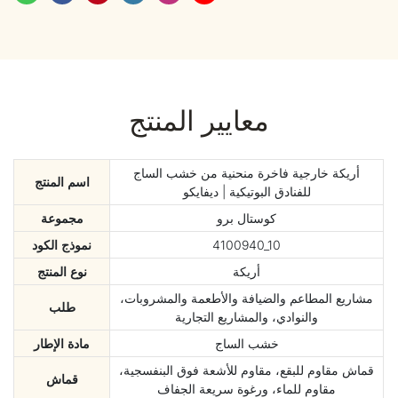
معايير المنتج
أريكة خارجية فاخرة منحنية من خشب الساج
اسم المنتج
للفنادق البوتيكية | ديفايكو
كوستال برو
مجموعة
4100940_10
نموذج الكود
أريكة
نوع المنتج
مشاريع المطاعم والضيافة والأطعمة والمشروبات،
طلب
والنوادي، والمشاريع التجارية
خشب الساج
مادة الإطار
قماش مقاوم للبقع، مقاوم للأشعة فوق البنفسجية،
قماش
مقاوم للماء، ورغوة سريعة الجفاف