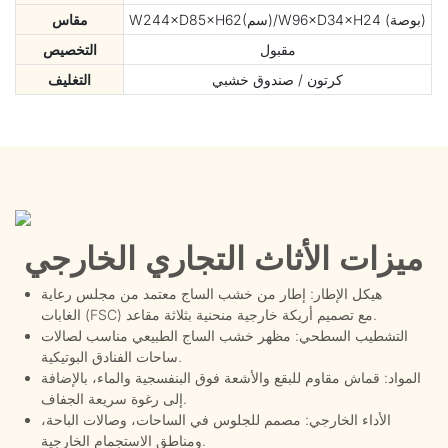
W244×D85×H62(سم)/W96×D34×H24 (بوصة)
مقاس
مقبول
التخصيص
كرتون / صندوق خشبي
التغليف
ميزات الأثاث التجاري الخارجي
هيكل الإطار: إطار من خشب الساج معتمد من مجلس رعاية
الغابات (FSC) مع تصميم أريكة خارجية منحنية بثلاثة مقاعد.
التشطيب السطحي: مظهر خشب الساج الطبيعي مناسب لصالات
ساحات الفنادق البوتيكية.
المواد: قماش مقاوم للبقع والأشعة فوق البنفسجية والماء، بالإضافة
إلى رغوة سريعة الجفاف.
الأداء الخارجي: مصمم للجلوس في الساحات، وصالات الباحة،
ومناطق الاستجمام الخارجية.