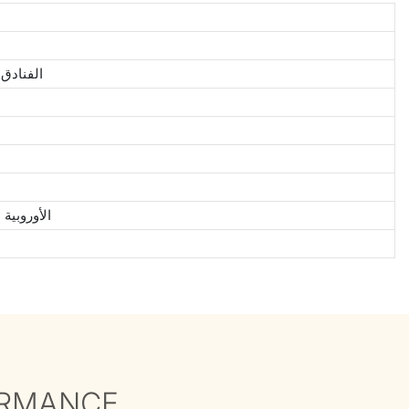
الفنادق 
شهادة CE / طلاء مسحوق ألومنيوم تم اختباره من قبل SGS / قماش خارجي تم اختباره وفقًا للوائح REACH الأوروبية
ORMANCE