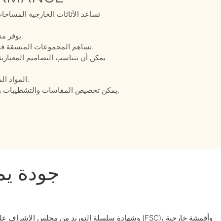
تساعد الأثاثات الخارجية المساح
يوفر مناطق جلوس وتناول طعام واستقبال مريحة للضيوف.
تساهم المجموعات المنسقة في الحصول على مظهر أنظف وأكثر تناسقاً للمشروع.
يمكن أن تتناسب التصاميم المعياري
المواد المتينة مناسبة للاستخدام المتكرر في البيئات التجارية.
يمكن تخصيص المقاسات والتشطيبات والأقمشة والتصاميم لتتناسب مع متطلبات المشروع.
جودة يم