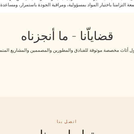
قضاياّنا - ما أنجزناه
اتصل بنا