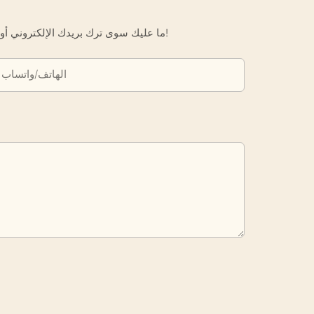
ما عليك سوى ترك بريدك الإلكتروني أو رقم هاتفك في نموذج الاتصال حتى نتمكن من إرسال عرض أسعار مجاني لك لمجموعة واسعة من التصاميم لدينا!
الهاتف/واتساب