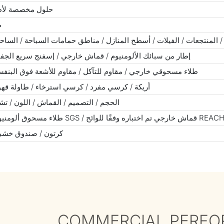
حلول مخصصة لأطق
ط
/ المنتجعات / الفيلات / أسطح المنازل / مناطق حمامات السباحة / الساح
إطار من سبائك الألومنيوم / قماش خارجي / إسفنج سريع الجفا
طلاء مسحوقي خارجي / مقاوم للتآكل / مقاوم للأشعة فوق البنفسج
أريكة / كرسي مفرد / كرسي استرخاء / طاولة قهوة
الحجم / التصميم / القماش / اللون / ت
كرتون / صندوق خشب
COMMERCIAL PERF