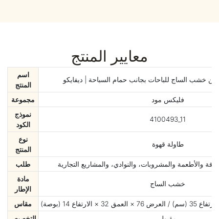
معايير المنتج
اسم
من خشب الساج للباحات بجانب حمام السباحة | ديفايكو
المنتج
فليكس مود
مجموعة
نموذج
4100493_11
الكود
نوع
طاولة قهوة
المنتج
افة والأطعمة والمشروبات، والنوادي، والمشاريع التجارية
طلب
مادة
خشب الساج
الإطار
مقاس
مقبول
التخصيص