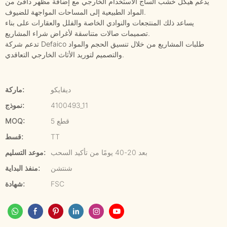
يدعم هيكل خشب الساج الاستخدام الخارجي مع إضافة مظهر دافئ من
المواد الطبيعية إلى المساحات المواجهة للضيوف.
يساعد ذلك المنتجعات والنوادي الخاصة والفلل والعقارات على بناء
تصميمات صالات متناسقة لأغراض شراء المشاريع.
تدعم شركة Defaico طلبات المشاريع من خلال تنسيق الحجم والمواد
والتصميم لتوريد الأثاث الخارجي التعاقدي.
ديفايكو
ماركة:
4100493_11
نموذج:
5 قطع
MOQ:
TT
قسط:
بعد 20-40 يومًا من تأكيد السحب
موعد التسليم:
شنتشن
منفذ البداية:
FSC
شهادة: