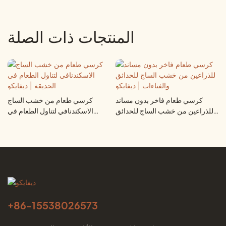
المنتجات ذات الصلة
كرسي طعام فاخر بدون مساند
كرسي طعام من خشب الساج
للذراعين من خشب الساج للحدائق
الاسكندنافي لتناول الطعام في
والفناءات | ديفايكو
الحديقة | ديفايكو
+86-
15538026573