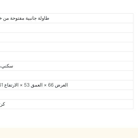
طاولة جانبية مفتوحة من خ
سكني، ف
العرض 66 × العمق 53 × الارتفاع 61 (سم) / العرض 26 × العمق 21 × الارتفاع 24 (بوصة)
كرت