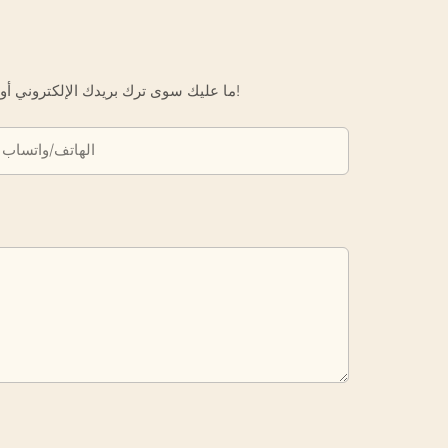
ما عليك سوى ترك بريدك الإلكتروني أو رقم هاتفك في نموذج الاتصال حتى نتمكن من إرسال عرض أسعار مجاني لك لمجموعة واسعة من التصاميم لدينا!
الهاتف/واتساب