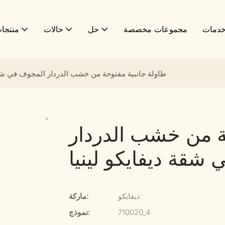
دمات
مجموعات مخصصة
حل
حالات
منتجا
طاولة جانبية مفتوحة من خشب الدردار المجوف في شقة 
ة من خشب الدردار
شقة ديفايكو لينيا
ديفايكو
ماركة:
710020_4
نموذج: