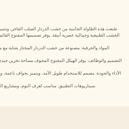
صُنعت هذه الطاولة الجانبية من خشب الدردار الصلب الفاخر، وتتمي
الخشب الطبيعية وجمالية عصرية أنيقة. يوفر تصميمها المفتوح القائ
المواد والحرفية: مصنوعة من خشب الدردار المختار بعناية مع مع
التصميم والوظائف: يوفر الهيكل المفتوح المجوف مساحة تخزين جيدة ا
الأداء والجودة: مصمم للاستخدام طويل الأمد، ويتميز بحواف ناعمة، ود
سيناريوهات التطبيق: مناسب لغرف النوم، ومشاريع الضيافة، والشقق، والتصميمات الداخلية السكنية الحديثة.