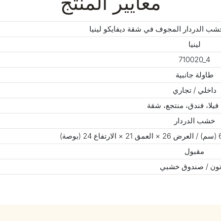
معايير المنتج
شب الدردار المجوف في شقة ديفايكو لينيا
لينيا
710020_4
طاولة جانبية
داخلي / تجاري
يلا، فندق، منتجع، شقة
خشب الدردار
مقبول
ون / صندوق خشبي