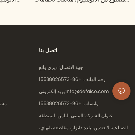
السباحة في النوادي الخاصة | ديفايكو
اتصل بنا
جهة الاتصال: ديزي وانغ
رقم الهاتف: +86-
15538026573
info@defaico.com
بريد إلكتروني:
واتساب: +86-
15538026573
مشار
عنوان الشركة: المبنى الثامن، المنطقة
الصناعية لانغشين، بلدة دانزاو، مقاطعة نانهاي،