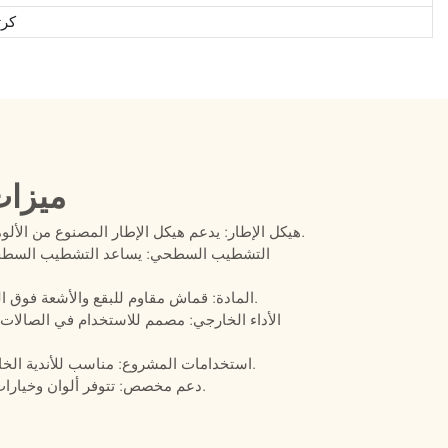
كرت
ميزات
هيكل الإطار: يدعم هيكل الإطار المصنوع من الألومنيوم مقاعد الأريكة الطويلة الثابتة في الهواء الطلق.
التشطيب السطحي: يساعد التشطيب السطحي 
المادة: قماش مقاوم للبقع والأشعة فوق البنفسجية والماء، بالإضافة إلى رغوة سريعة الجفاف.
الأداء الخارجي: مصمم للاستخدام في الصال
استخدامات المشروع: مناسب للأندية الخاصة، والشرفات، والباحات، ومشاريع صالات الضيافة.
دعم مخصص: تتوفر ألوان وخيارات وسائد مخصصة، بالإضافة إلى دعم مشاريع التعاقد.