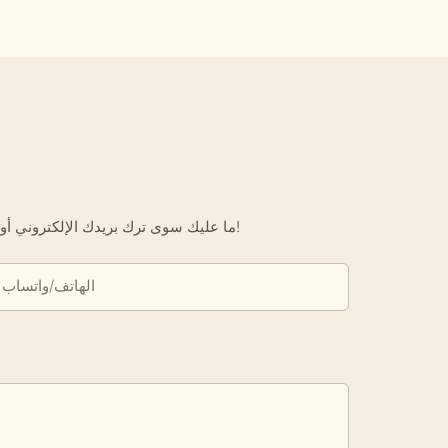
ما عليك سوى ترك بريدك الإلكتروني أو رقم هاتفك في نموذج الاتصال حتى نتمكن من إرسال عرض أسعار مجاني لك لمجموعة واسعة من التصاميم لدينا!
الهاتف/واتساب