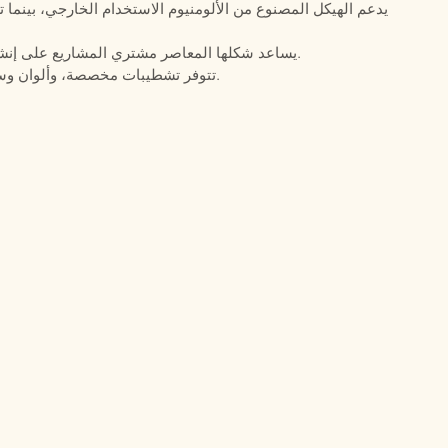
يدعم الهيكل المصنوع من الألومنيوم الاستخدام الخارجي، بينما 
يساعد شكلها المعاصر مشتري المشاريع على إنشاء تصميمات راقية للشرفات مع تناسق بصري قوي.
تتوفر تشطيبات مخصصة، وألوان وسائد متنوعة، ودعم لطلبات العقود لمشاريع الضيافة.