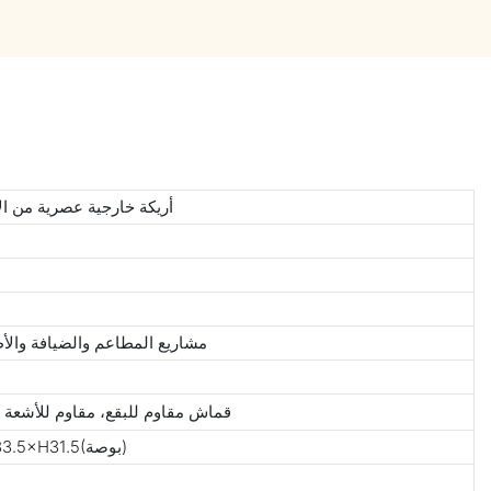
أريكة خارجية عصرية من ال
مشاريع المطاعم والضيافة والأط
قماش مقاوم للبقع، مقاوم للأشعة 
W275×D85×H80(سم)/W108×D33.5×H31.5(بوصة)