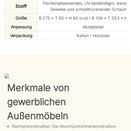
Fleckenabweisendes, UV-beständiges, wasserd
Stoff
Gewebe und schnelltrocknender Schaumst
Größe
B 275 × T 85 × H 80 (cm) / B 108 × T 33,5 × H 31
Anpassung
Akzeptabel
Verpackung
Karton / Holzkiste
Merkmale von
gewerblichen
Außenmöbeln
Rahmenkonstruktion: Die Aluminiumrahmenkonstruktion