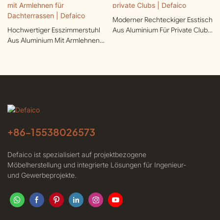
Moderner Rechteckiger Esstisch
Hochwertiger Esszimmerstuhl
Aus Aluminium Für Private Clubs
Aus Aluminium Mit Armlehnen
| Defaico
Für Dachterrassen | Defaico
+86-
15538026573
Defaico ist spezialisiert auf projektbezogene
Möbelherstellung und integrierte Lösungen für Ingenieur-
und Gewerbeprojekte.