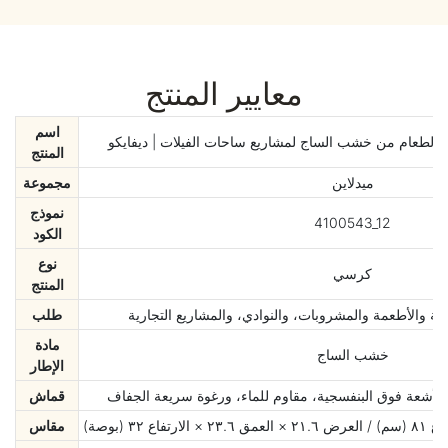
معايير المنتج
اسم
الطعام من خشب الساج لمشاريع ساحات الفيلات | ديفايكو
المنتج
ميدلاين
مجموعة
نموذج
4100543_12
الكود
نوع
كرسي
المنتج
ة والأطعمة والمشروبات، والنوادي، والمشاريع التجارية
طلب
مادة
خشب الساج
الإطار
للأشعة فوق البنفسجية، مقاوم للماء، ورغوة سريعة الجفاف
قماش
مقاس