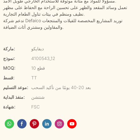
مسؤولًا للمواد مع متانة موثوقة للاستخدام الخارجي طويل الأمد.
تعمل وسائد المقعد والظهر على تحسين الراحة مع الحفاظ على مظهر
نظيف ومنظم في بيئات تناول الطعام التجارية.
تدعم شركة Defaico توريد المشاريع المخصصة للفيلات والمنتجعات
والمقاولين ومشتري أثاث الضيافة.
ديفايكو
ماركة:
4100543_12
نموذج:
10 قطع
MOQ:
TT
قسط:
بعد 20-40 يومًا من تأكيد السحب
موعد التسليم:
شنتشن
منفذ البداية:
FSC
شهادة: