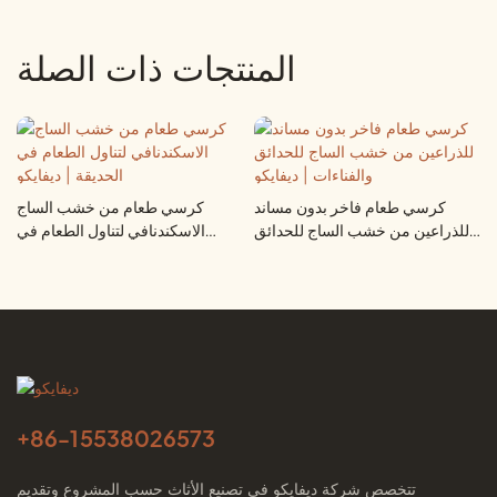
المنتجات ذات الصلة
كرسي طعام فاخر بدون مساند
كرسي طعام من خشب الساج
للذراعين من خشب الساج للحدائق
الاسكندنافي لتناول الطعام في
والفناءات | ديفايكو
الحديقة | ديفايكو
+86-
15538026573
تتخصص شركة ديفايكو في تصنيع الأثاث حسب المشروع وتقديم