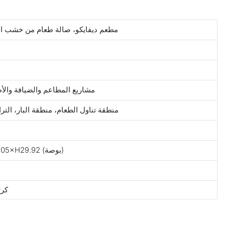
مطعم ديفايكو، صالة طعام من خشب الد
مشاريع المطاعم والضيافة والأط
منطقة تناول الطعام، منطقة البار، الت
W63×D56×H76(سم)/W24.8×D22.05×H29.92 (بوصة)
كرت