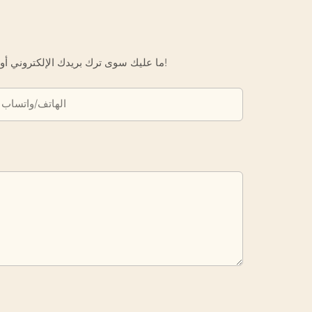
ما عليك سوى ترك بريدك الإلكتروني أو رقم هاتفك في نموذج الاتصال حتى نتمكن من إرسال عرض أسعار مجاني لك لمجموعة واسعة من التصاميم لدينا!
الهاتف/واتساب