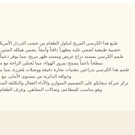
صُنع هذا الكرسي المريح لتناول الطعام من خشب الدردار الأمري
خشبية طبيعية تُضفي عليه مظهراً دافئاً وأنيقاً. يضمن هيكله المتين متانة طويلة الأمد مع الحفاظ على جمالية عصرية راقية.
صُمم الكرسي بمسند ذراع عريض ومسند ظهر مريح، مما يوفر دعماً مر
سطحاً ناعماً يسمح بمرور الهواء، مما يُحسّن الراحة مع سهولة التنظيف والصيانة في الاستخدام التجاري اليومي.
صُمم هذا الكرسي بذراعين بتقنيات نجارة دقيقة ووصلات مُعززة، مما يمنح
وحوافه الدائرية من مستوى الأمان، مع إبراز براعة الصنع في إطاره المصنوع من خشب الدردار.
تركز شركة ديفايكو على التصميم المتوازن والأداء الفعال والتكلفة المنا
وهو مناسب للمطاعم، وصالات المقاهي، وغرف الطعام في الفنادق، وأماكن تناول الطعام الفاخرة في المنازل.